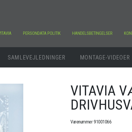
ITAVIA
PERSONDATA POLITIK
HANDELSBETINGELSER
KON
SAMLEVEJLEDNINGER
MONTAGE-VIDEOER
VITAVIA V
DRIVHUSV
Varenummer 91001066