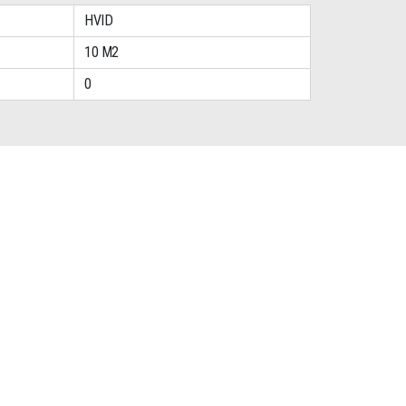
HVID
10 M2
0