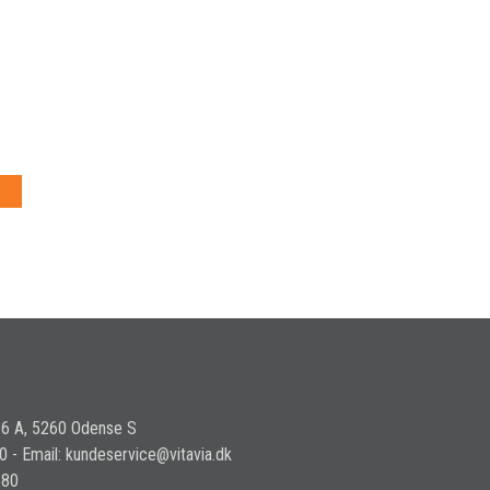
36 A, 5260 Odense S
30 - Email: kundeservice@vitavia.dk
580