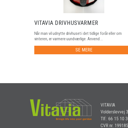
VITAVIA DRIVHUSVARMER
Når man vil udnytte drivhuset i det tidlige forår eller om
vinteren, er varmere uundværlige. Anvend ...
SE MERE
VITAVIA
Volderslevvej 
Tlf.: 66 15 10 
CVR nr. 19918