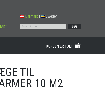
Danmark
|
Sweden
TAKT
SØG
KURVEN ER TOM
ÆGE TIL
ARMER 10 M2