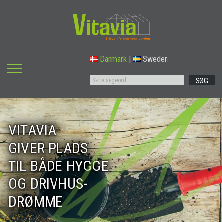
Danmark
|
Sweden
SØG
VITAVIA
GIVER PLADS
TIL BÅDE HYGGE
OG DRIVHUS-
DRØMME