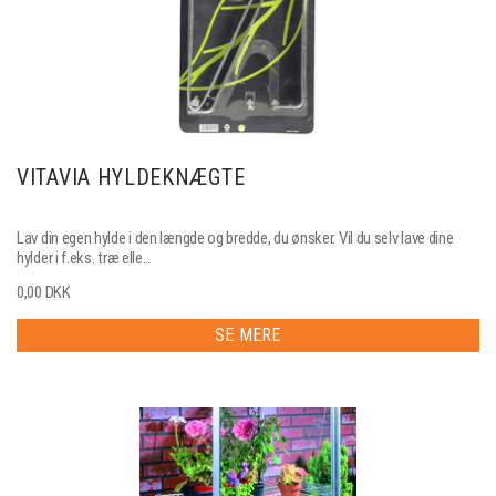
VITAVIA HYLDEKNÆGTE
Lav din egen hylde i den længde og bredde, du ønsker. Vil du selv lave dine
hylder i f.eks. træ elle...
0,00 DKK
SE MERE