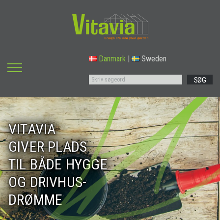
Danmark
|
Sweden
SØG
VITAVIA
GIVER PLADS
TIL BÅDE HYGGE
OG DRIVHUS-
DRØMME