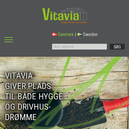
Danmark
|
Sweden
SØG
VITAVIA
GIVER PLADS
TIL BÅDE HYGGE
OG DRIVHUS-
DRØMME