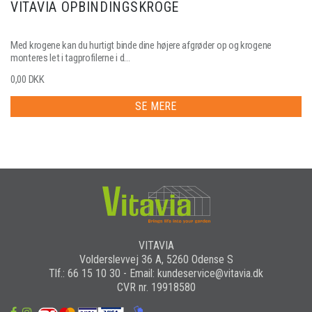
VITAVIA OPBINDINGSKROGE
Med krogene kan du hurtigt binde dine højere afgrøder op og krogene
monteres let i tagprofilerne i d...
0,00 DKK
SE MERE
VITAVIA
Volderslevvej 36 A, 5260 Odense S
Tlf.: 66 15 10 30 - Email: kundeservice@vitavia.dk
CVR nr. 19918580