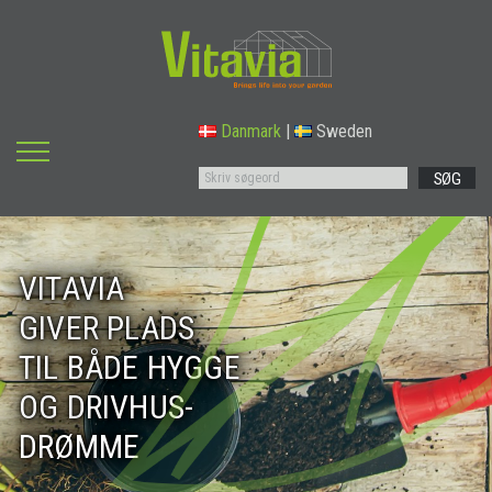
Danmark
|
Sweden
SØG
VITAVIA
GIVER PLADS
TIL BÅDE HYGGE
OG DRIVHUS-
DRØMME