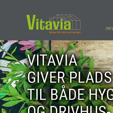
OM V
VITAVIA
GIVER PLADS
TIL BÅDE HY
OG DRIVHUS-