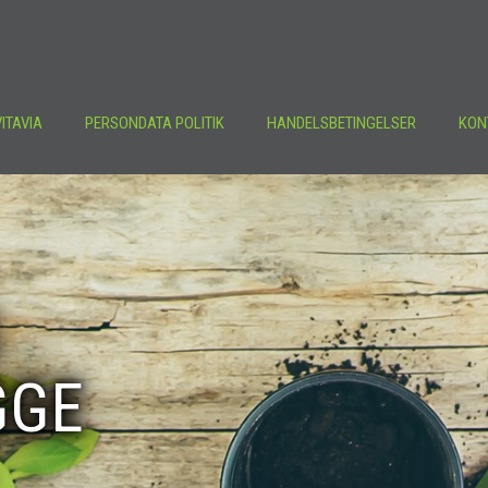
ITAVIA
PERSONDATA POLITIK
HANDELSBETINGELSER
KON
GGE