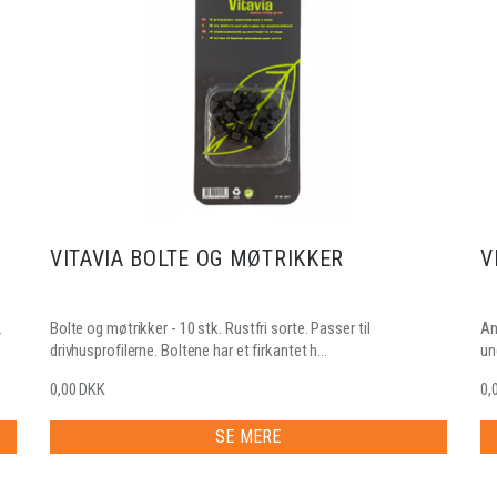
VITAVIA BOLTE OG MØTRIKKER
V
.
Bolte og møtrikker - 10 stk. Rustfri sorte. Passer til
An
drivhusprofilerne. Boltene har et firkantet h...
un
0,00 DKK
0,
SE MERE