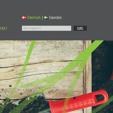
Danmark
|
Sweden
TAKT
SØG