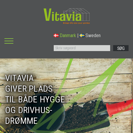
Danmark
|
Sweden
SØG
VITAVIA
GIVER PLADS
TIL BÅDE HYGGE
OG DRIVHUS-
DRØMME