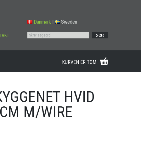
Danmark
|
Sweden
TAKT
SØG
KURVEN ER TOM
KYGGENET HVID
 CM M/WIRE