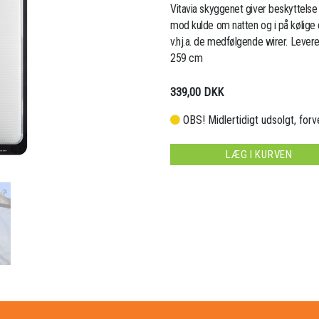
Vitavia skyggenet giver beskyttel
mod kulde om natten og i på kølige
v.hj.a. de medfølgende wirer. Leve
259 cm
339,00 DKK
OBS! Midlertidigt udsolgt, for
LÆG I KURVEN