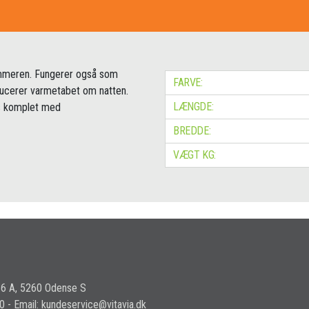
ommeren. Fungerer også som
FARVE:
ducerer varmetabet om natten.
LÆNGDE:
es komplet med
BREDDE:
VÆGT KG:
36 A, 5260 Odense S
30 - Email: kundeservice@vitavia.dk