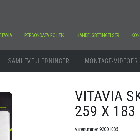
ITAVIA
PERSONDATA POLITIK
HANDELSBETINGELSER
KON
SAMLEVEJLEDNINGER
MONTAGE-VIDEOER
VITAVIA S
259 X 183
Varenummer 92001035