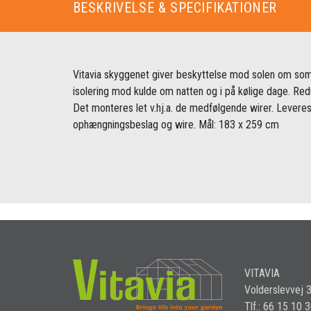
BESKRIVELSE & SPECIFIKATIONER
Vitavia skyggenet giver beskyttelse mod solen om s
isolering mod kulde om natten og i på kølige dage. Re
Det monteres let v.hj.a. de medfølgende wirer. Lever
ophængningsbeslag og wire. Mål: 183 x 259 cm
VITAVIA
Volderslevvej 
Tlf.: 66 15 10 